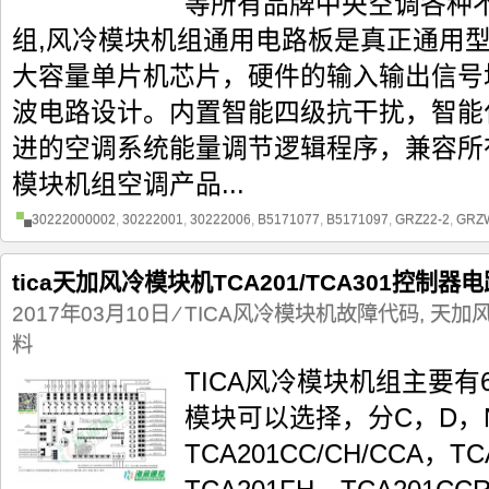
等所有品牌中央空调各种
组,风冷模块机组通用电路板是真正通用
大容量单片机芯片，硬件的输入输出信号
波电路设计。内置智能四级抗干扰，智能
进的空调系统能量调节逻辑程序，兼容所
模块机组空调产品...
30222000002
,
30222001
,
30222006
,
B5171077
,
B5171097
,
GRZ22-2
,
GRZ
tica天加风冷模块机TCA201/TCA301控制
2017年03月10日
⁄
TICA风冷模块机故障代码
,
天加
料
TICA风冷模块机组主要有6
模块可以选择，分C，D，
TCA201CC/CH/CCA，TC