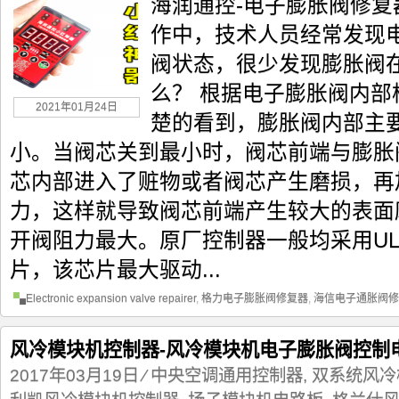
海润通控-电子膨胀阀修复
作中，技术人员经常发现
阀状态，很少发现膨胀阀
么？ 根据电子膨胀阀内
2021年01月24日
楚的看到，膨胀阀内部主
小。当阀芯关到最小时，阀芯前端与膨胀
芯内部进入了赃物或者阀芯产生磨损，再
力，这样就导致阀芯前端产生较大的表面
开阀阻力最大。原厂控制器一般均采用ULN
片，该芯片最大驱动...
Electronic expansion valve repairer
,
格力电子膨胀阀修复器
,
海信电子通胀阀修
风冷模块机控制器-风冷模块机电子膨胀阀控制
2017年03月19日
⁄
中央空调通用控制器
,
双系统风冷