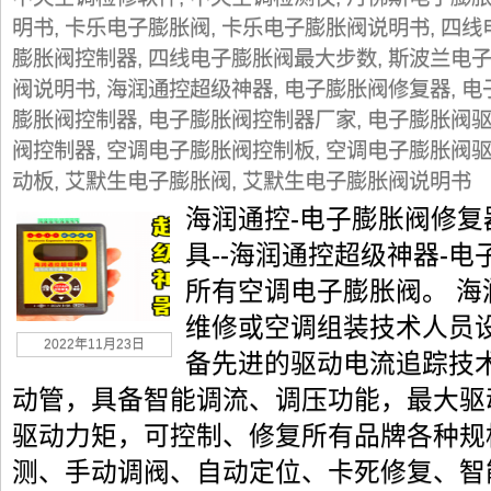
明书
,
卡乐电子膨胀阀
,
卡乐电子膨胀阀说明书
,
四线
膨胀阀控制器
,
四线电子膨胀阀最大步数
,
斯波兰电
阀说明书
,
海润通控超级神器
,
电子膨胀阀修复器
,
电
膨胀阀控制器
,
电子膨胀阀控制器厂家
,
电子膨胀阀
阀控制器
,
空调电子膨胀阀控制板
,
空调电子膨胀阀
动板
,
艾默生电子膨胀阀
,
艾默生电子膨胀阀说明书
海润通控-电子膨胀阀修复
具--海润通控超级神器-电
所有空调电子膨胀阀。 海
维修或空调组装技术人员
2022年11月23日
备先进的驱动电流追踪技
动管，具备智能调流、调压功能，最大驱
驱动力矩，可控制、修复所有品牌各种规
测、手动调阀、自动定位、卡死修复、智