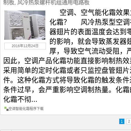
制板
,
风冷热泵螺杆机组通用电路板
空调、空气能化霜效果为
化霜？ 风冷热泵型空调
器翅片的表面温度会达到
的影响，就会导致蒸发器
2016年12月24日
厚，导致空气流动受阻，
因此，空调产品化霜功能直接影响制热
采用简单的定时化霜或者只监控盘管翅片
件。这种化霜方式将导致化霜的触发条件
条件过早，会严重影响空调制热量。化霜
化霜不彻...
空调智能化霜程序下载
1
2