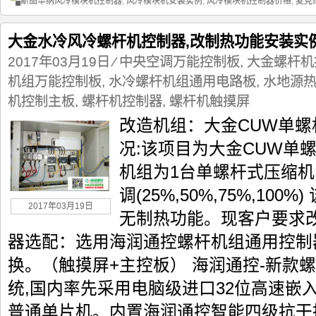
斯图华纳风冷模块机控制器
,
风冷模块机安装实例
,
风冷模块机控制器价格
,
麦克
大金水冷风冷螺杆机控制器,改制热功能安装实
2017年03月19日
⁄
中央空调万能控制板
,
大金螺杆机
机组万能控制板
,
水冷螺杆机组通用电路板
,
水地源
机控制主板
,
螺杆机控制器
,
螺杆机触摸屏
改造机组：大金CUW单螺
况:该项目为大金CUW单
机组为1台单螺杆式压缩
调(25%,50%,75%,10
2017年03月19日
无制热功能。现客户要求
器选配：选用海润通控螺杆机组通用控制
换。（触摸屏+主控板） 海润通控-新款
统,国内率先采用电脑级进口32位高速嵌
普通单片机。内置海润通控智能四级抗干