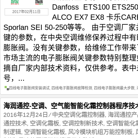
Danfoss ETS100 ETS2
2017年02月11日
ALCO EX7 EX8 卡乐CAR
Sporlan SEI 50-250等等。 由于
键的参数，在中央空调维修保养过程中有
膨胀阀。没有关键参数，给维修工作带来
市场主流的电子膨胀阀关键参数特别整理
摘自厂家内部技术资料，仅供参考。表中
号，...
四线电子膨胀阀安装调试
,
四线电子膨胀阀故障检测
,
四线电子膨胀阀最大步数
,
海润通控-空调、空气能智能化霜控制器程序技
2016年12月24日
⁄
中央空调化霜控制器
,
海润通控产
通控技术
,
空调化霜板
,
空调控制新技术
,
空调智能化
制逻辑
,
空调智能化霜板
,
风冷模块机组万能控制板
,