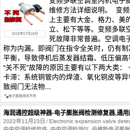
变频多联空调室内机电子
维修方法详细说明。 变
上主要有大金、格力、美
立、松下等等。变频多联
2026年07月28日
死故障非常普遍。空调电子
称为内漏。即阀门在指令全关时，仍有制
平衡，导致停机后蒸发器结霜、低压偏高
“关不死”故障的原因主要有以下两大类： 
卡滞：系统铜管内的焊渣、氧化铜皮等异
致阀门无法物...
电子膨胀阀关不死
海润通控超级神器-电子膨胀阀检测修复器,通
2022年11月23日
⁄
Electronic expansion valve detec
中央空调检修软件
,
中央空调检测仪
,
丹佛斯电子膨