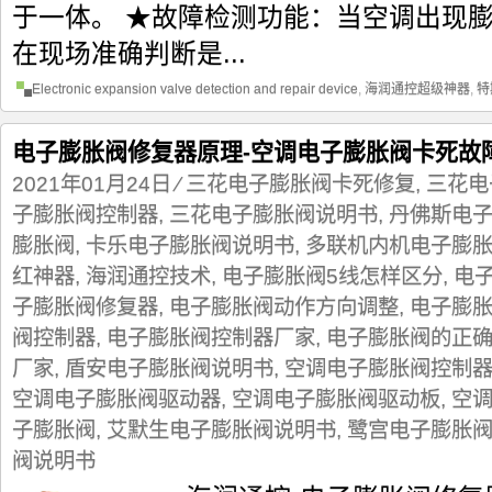
于一体。 ★故障检测功能：当空调出现
在现场准确判断是...
Electronic expansion valve detection and repair device
,
海润通控超级神器
,
特
电子膨胀阀修复器原理-空调电子膨胀阀卡死故
2021年01月24日
⁄
三花电子膨胀阀卡死修复
,
三花电
子膨胀阀控制器
,
三花电子膨胀阀说明书
,
丹佛斯电
膨胀阀
,
卡乐电子膨胀阀说明书
,
多联机内机电子膨胀
红神器
,
海润通控技术
,
电子膨胀阀5线怎样区分
,
电
子膨胀阀修复器
,
电子膨胀阀动作方向调整
,
电子膨
阀控制器
,
电子膨胀阀控制器厂家
,
电子膨胀阀的正
厂家
,
盾安电子膨胀阀说明书
,
空调电子膨胀阀控制
空调电子膨胀阀驱动器
,
空调电子膨胀阀驱动板
,
空
子膨胀阀
,
艾默生电子膨胀阀说明书
,
鹭宫电子膨胀
阀说明书