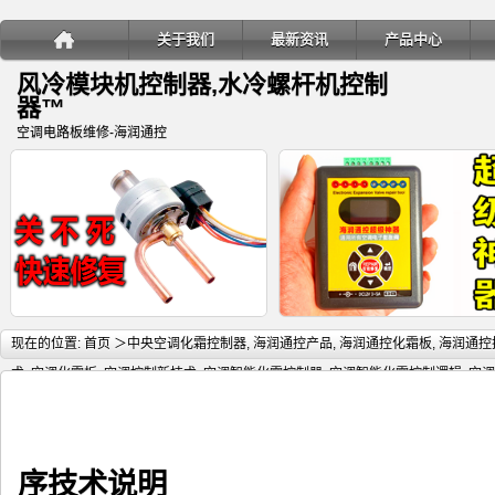
关于我们
最新资讯
产品中心
风冷模块机控制器,水冷螺杆机控制
器™
空调电路板维修-海润通控
详细内容
详
现在的位置:
首页
＞
中央空调化霜控制器
,
海润通控产品
,
海润通控化霜板
,
海润通控
术
,
空调化霜板
,
空调控制新技术
,
空调智能化霜控制器
,
空调智能化霜控制逻辑
,
空调
能化霜板
,
风冷模块机组万能控制板
,
风冷热泵螺杆机组万能控制板
,
风冷热泵螺杆机
通用电路板
＞正文
变频多联空调室内机电子膨胀阀关
海润通控超级神器-电子膨胀阀
序技术说明