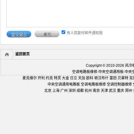
制板
,
风冷热泵螺杆机组通用电路板
分类下，
底部留下评论。
转载请注明:
海润通控-空调、空气能智能化霜
模块机控制器,水冷螺杆机控制器
+复制链接
关键字:
空调智能化霜程序下载
【上篇】
邦普DM23C中央空调控制器厂家初始密码是多少?
【下篇】
丹佛斯，艾默生，卡乐，斯波兰空调电子膨胀阀最大步数-电子膨胀
您可能还会对这些文章感兴趣！
电子膨胀阀修复器原理-空调电子膨胀阀卡死故障快速解决
风冷模块机控制器-风冷模块机电子膨胀阀控制电路改造实例
风冷涡旋空调通用控制器,风冷模块机万能电路板
天加中央空调TCA201/TCA301控制器报四通阀故障是什么
水冷螺杆机组通用电路板,风冷螺杆机万能控制器
螺杆式多机头并联机组控制器,完美控制1-4台螺杆压缩机