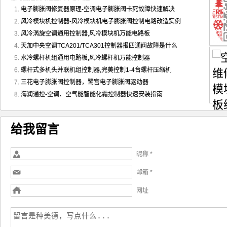
淘宝直接搜索：
海润通控
即可找到化霜
技术咨询微信号：236
该日志由 海润通控 于3515 天前
海润通控产品
,
海润通控化霜板
,
作者:
海润通控
空调控制新技术
,
空调智能化霜控
辑
,
空调智能化霜板
,
风冷模块机组万能控制