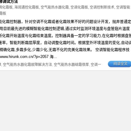
修调试方法
调化霜板
,
海润通控化霜板
,
空气能热水器化霜
,
空调化霜板
,
空调控制新技术
,
空调智能
霜板
能化霜控制器，针对空调不化霜或者化霜效果不好的问题设计开发，抛弃普通
采用目前最先进的模糊智能化霜控制逻辑,通过实时监测环境温度与盘管翅片温度
断化霜开始温度与化霜结束温度。控制器具备一定的学习能力,在化霜时根据盘
速率，智能判断霜层厚度，自动调整化霜时间。根据室外环境温度的变化,自动
精确化霜,多霜多化,少霜少化,无霜不化的完美化霜效果。 空调智能化霜程序技
ww.hirunk.com.cn/?p=2057 海...
阅读全文
障
,
空气能热水器化霜故障解决方法
,
空气能热水器结霜很厚
,
空调一直除霜不制热
,
空调