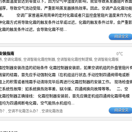
的表面温度会达到零度以下，因为空气中湿度的影响，就会导致蒸发器翅片表
越厚，导致空气流动受阻，严重影响蒸发器换热效率。因此，空调产品化霜功
果。 空调厂家普遍采用简单的定时化霜或者只监控盘管翅片温度来作为化
种化霜方式将导致化霜的触发条件过早或过迟，化霜的触发条件过早，会严重
霜的触发条件过迟，会导致化霜不彻...
阅读全文
安装指南
0℃
务
,
空调化霜板
,
空调智能化霜控制器
,
空调智能化霜控制逻辑
,
空调智能化霜板
霜控制器安装改造的初始条件 化霜控制器安装前，如果空调机组的外盘管翅片
残留的结霜，首先应手动强制化霜（在机组运行状态,手动控制四通阀得电或断
组上的积雪或者残霜手动清除完毕后再进行化霜控制器的安装工作。 现场检查
它系统性故障：如系统换热效率差、缺冷媒、四通阀换向故障等等。 二、空
化霜控制器正确接线： 化霜控制器安装前，首先应确定机组四通阀化霜得电模
均为四通阀断电化霜，空气能热水机组均...
阅读全文
办？
,
空调不化霜怎么办？
,
空调化霜改造