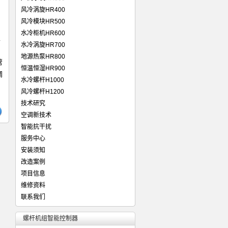
风冷涡旋HR400
风冷模块HR500
水冷柜机HR600
定
水冷涡旋HR700
地源热泵HR800
管
恒温恒湿HR900
调
水冷螺杆H1000
风冷螺杆H1200
技术研究
不化霜故障怎么解决？
,
空调不化霜解决方法
,
空调化霜故障维修调试方法
,
空调化霜
空调新技术
智能抗干扰
服务中心
安装须知
改造案例
项目信息
维修资料
联系我们
螺杆机组智能控制器