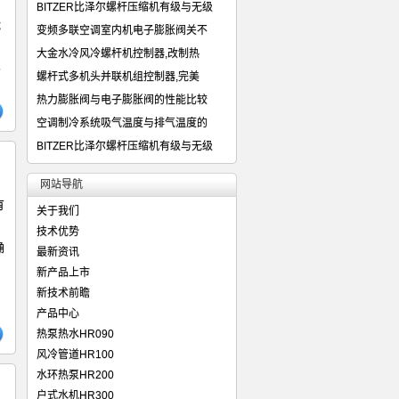
面
BITZER比泽尔螺杆压缩机有级与无级
能
变频多联空调室内机电子膨胀阀关不
大金水冷风冷螺杆机控制器,改制热
影
螺杆式多机头并联机组控制器,完美
热力膨胀阀与电子膨胀阀的性能比较
空调制冷系统吸气温度与排气温度的
BITZER比泽尔螺杆压缩机有级与无级
网站导航
有
关于我们
技术优势
确
最新资讯
新产品上市
新技术前瞻
产品中心
热泵热水HR090
风冷管道HR100
水环热泵HR200
户式水机HR300