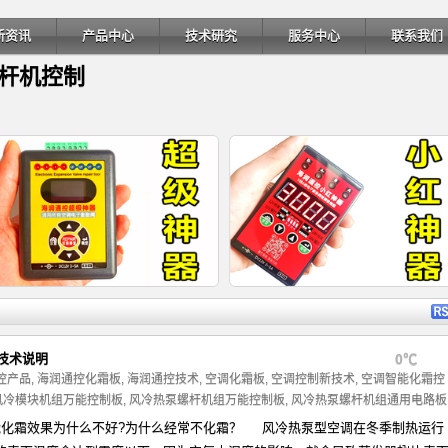
新资讯
产品中心
技术研究
服务中心
联系我们
螺杆机控制
详细内容
详细内
技术说明
0℃
控产品
,
海润通控化霜板
,
海润通控技术
,
空调化霜板
,
空调控制新技术
,
空调智能化霜控
风冷模块机组万能控制板
,
风冷热泵螺杆机组万能控制板
,
风冷热泵螺杆机组通用电路板
霜效果为什么不好?为什么经常不化霜？ 风冷热泵型空调在冬季制热运行
海润通控超级神器-电子膨胀阀检测
电子膨胀阀修复器原理-空调电子膨