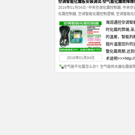
空调智能化霜板安装调试-空气能化霜故障维
2016年01月04日
⁄
中央空调化霜控制器
,
中央空
化霜控制器
,
空调智能化霜控制逻辑
,
空调智能化
海润通控空调智
时化霜的弊端,
的温差，智能判
翅片温度回升的
整化霜周期,达到
2016年01月04日
术说明>>>http://w
空气能不化霜怎么办?
,
空气能热水器化霜故