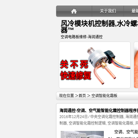
关于我们
最
风冷模块机控制器,水冷
器™
空调电路板维修-海润通控
详细内容
现在位置 ＞
首页
＞ 空调智能化霜板
海润通控-空调、空气能智能化霜控制器程序
2016年12月24日
⁄
中央空调化霜控制器
,
海润通
制器
,
空调智能化霜控制逻辑
,
空调智能化霜板
,
空调、空气能化
变频多联空调室内机电子膨胀阀关