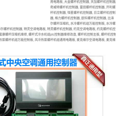
用电路板
,
大金螺杆机控制器
,
天加螺杆机控制器
c控制器维修改造
,
螺杆机控制主板
,
螺
奇威特螺杆机控制器
,
富田螺杆机控制器
,
开利螺
杆机控制器
,
恒星螺杆机控制器
,
日立螺杆机控制
器
,
风冷热泵螺杆机组万能控制板
,
风
器
,
格力螺杆机控制器
,
欧科螺杆机控制器
,
比泽
板
,
麦克维尔螺杆机控制器
＞正文
尔螺杆压缩机
,
水冷螺杆机组万能控制板
,
水冷螺
海尔螺杆机控制器
,
特灵空调电路板
,
特灵螺杆机控制器
,
约克空调电路板
,
约克螺杆机控
富康螺杆压缩机维修
,
螺杆式冷水机组plc控制器维修改造
,
螺杆机控制主板
,
螺杆机控
热泵螺杆机组万能控制板
,
风冷热泵螺杆机组通用电路板
,
麦克维尔空调电路板
,
麦克维