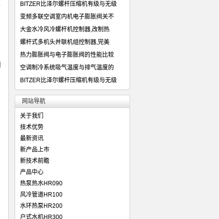
,
BITZER比泽尔螺杆压缩机有级与无级
变频多联空调室内机电子膨胀阀关不
大金水冷风冷螺杆机控制器,改制热
螺杆式多机头并联机组控制器,完美
热力膨胀阀与电子膨胀阀的性能比较
制
空调制冷系统吸气温度与排气温度的
BITZER比泽尔螺杆压缩机有级与无级
网站导航
关于我们
技术优势
最新资讯
新产品上市
新技术前瞻
产品中心
热泵热水HR090
风冷管道HR100
水环热泵HR200
户式水机HR300