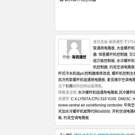
该日志由 海润通控 于375
泵通用电路板
,
大金螺杆机
器
,
恒星螺杆机控制器
,
日
作者:
海润通控
组万能控制板
,
水冷螺杆机
机控制器
,
约克空调电路板
杆式冷水机组plc控制器维修改造
,
螺杆机控制主
风冷热泵螺杆机组通用电路板
,
麦克维尔空调电
况下
引用
到你的网站或博客。
转载请注明:
水冷螺杆机组通用电路板,风冷螺杆机
关键字:
C.X.LY507A.CPU.310 V100
,
DM23C
,
H
screw central air conditioning controller
,
中央空
天加水冷螺杆机故障代码0x0000
,
开利空调电路
板
,
约克空调电路板