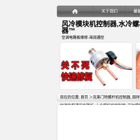
关于我们
最
风冷模块机控制器,水冷
器™
空调电路板维修-海润通控
详细内容
现在的位置:
首页
＞
克莱门特螺杆机控制器
,
国祥
地源热泵通用电路板
,
大金螺杆机控制器
,
天加螺
田螺杆机控制器
,
开利螺杆机控制器
,
恒星螺杆机
机控制器
,
欧科螺杆机控制器
,
比泽尔螺杆压缩机
机组通用电路板
,
水源热泵空调通用电路板
,
海尔
变频多联空调室内机电子膨胀阀关
螺杆机控制器
,
约克空调电路板
,
约克螺杆机控制