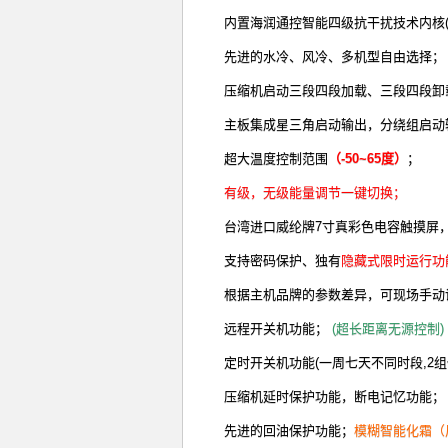
内置海润通控智能四级抗干扰技术内核
先进的水冷、风冷、多机型自由选择；
压缩机启动三段四段加载、三段四段卸
主板集成星三角启动输出，分绕组启动
超大温度控制范围
（-50~65度）
；
有级，无级能量调节一键切换；
台湾进口威纶牌7寸真彩色电容触摸屏
支持密码保护、独有
隐藏式限时运行功
根据主机品牌的参数差异，可现场手动
远程开关机功
能
；
(超长距离无源控制)
定时开关机功能(一周七天不同时段,2组
压缩机延时保护功能，
断电记忆功能；
先进的回油保护功能；
模糊智能化霜（