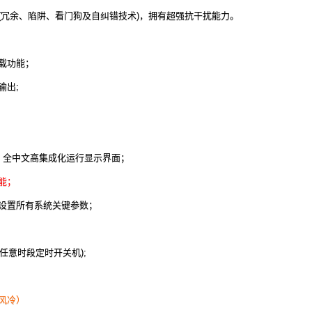
(冗余、陷阱、看门狗及自纠错技术)，拥有超强抗干扰能力。
载功能；
输出;
，全中文高集成化运行显示界面；
能；
设置所有系统关键参数；
任意时段定时开关机);
风冷）