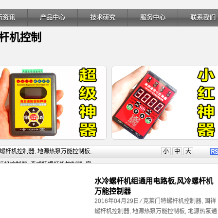
新资讯
产品中心
技术研究
服务中心
联系我们
螺杆机控制
详细内容
详细内
螺杆机控制器
,
地源热泵万能控制板
,
小
中
大
杆机控制器
,
奇威特螺杆机控制器
,
富
控制器
,
日立螺杆机控制器
,
格力螺杆
水冷螺杆机组通用电路板,风冷螺杆机
万能控制器
,
水冷螺杆机组万能控制板
,
水冷螺杆
2016年04月29日
⁄
克莱门特螺杆机控制器
,
国祥
螺杆机控制器
,
特灵空调电路板
,
特灵
海润通控超级神器-电子膨胀阀检测
电子膨胀阀修复器原理-空调电子膨
螺杆机控制器
,
地源热泵万能控制板
,
地源热泵通
器
,
美的螺杆机控制器
,
莱富康螺杆压