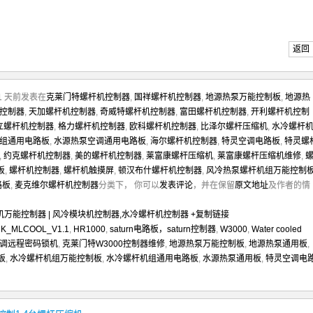
返回
1 天前发表在
克莱门特螺杆机控制器
,
国祥螺杆机控制器
,
地源热泵万能控制板
,
地源热
控制器
,
天加螺杆机控制器
,
奇威特螺杆机控制器
,
富田螺杆机控制器
,
开利螺杆机控制
立螺杆机控制器
,
格力螺杆机控制器
,
欧科螺杆机控制器
,
比泽尔螺杆压缩机
,
水冷螺杆
组通用电路板
,
水源热泵空调通用电路板
,
海尔螺杆机控制器
,
特灵空调电路板
,
特灵螺
,
约克螺杆机控制器
,
美的螺杆机控制器
,
莱富康螺杆压缩机
,
莱富康螺杆压缩机维修
,
板
,
螺杆机控制器
,
螺杆机触摸屏
,
顿汉布什螺杆机控制器
,
风冷热泵螺杆机组万能控制
路板
,
麦克维尔螺杆机控制器
分类下， 你可以
发表评论
，并在保留
原文地址
及作者的情
万能控制器 | 风冷模块机控制器,水冷螺杆机控制器
+复制链接
K_MLCOOL_V1.1
,
HR1000
,
saturn电路板，saturn控制器
,
W3000
,
Water cooled
调远程密码锁机
,
克莱门特W3000控制器维修
,
地源热泵万能控制板
,
地源热泵通用板
,
板
,
水冷螺杆机组万能控制板
,
水冷螺杆机组通用电路板
,
水源热泵通用板
,
特灵空调电