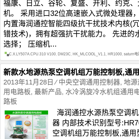
福康、日立、谷轮、复盛、开利、约克、
机。 采用进口32位高速嵌入式微处理器
内置海润通控智能四级抗干扰技术内核(
错技术)，拥有超强抗干扰能力。 先进的
选择； 压缩机...
C.X.LY507A.CPU.310 V100
,
DM23C
,
HK_MLCOOL_V1.1
,
HR1000
,
saturn
新款水地源热泵空调机组万能控制板,通用
2013年11月28日
⁄
中央空调通用控制器
,
地源
用电路板
,
最新产品
,
水冷涡旋冷水机组通用
路板
海润通控水源热泵空调机
器 内部技术识别型号:HR
空调机组万能控制板,通用