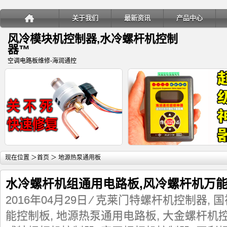
关于我们
最新资讯
产品中心
风冷模块机控制器,水冷螺杆机控制
器™
空调电路板维修-海润通控
详细内容
详
现在位置 ＞
首页
＞ 地源热泵通用板
水冷螺杆机组通用电路板,风冷螺杆机万
2016年04月29日
⁄
克莱门特螺杆机控制器
,
国
能控制板
,
地源热泵通用电路板
,
大金螺杆机
变频多联空调室内机电子膨胀阀关
海润通控超级神器-电子膨胀阀