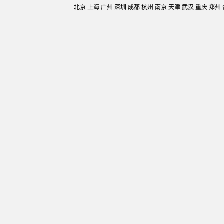
北京 上海 广州 深圳 成都 杭州 南京 天津 武汉 重庆 郑州