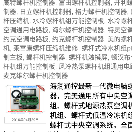
威特螺杆机控制器
,
富田螺杆机控制器
,
开利
制器
,
日立螺杆机控制器
,
格力螺杆机控制器
,
杆压缩机
,
水冷螺杆机组万能控制板
,
水冷螺
空调通用电路板
,
海尔螺杆机控制器
,
特灵空
约克空调电路板
,
约克螺杆机控制器
,
美的螺
机
,
莱富康螺杆压缩机维修
,
螺杆式冷水机组p
制主板
,
螺杆机控制器
,
螺杆机触摸屏
,
顿汉布
杆机组万能控制板
,
风冷热泵螺杆机组通用电
麦克维尔螺杆机控制器
海润通控最新一代微电脑
器，完美通用所有中央空
组、螺杆式地源热泵空调
机组、螺杆式低温冷冻机
2016年04月29日
螺杆式中央空调系统。全