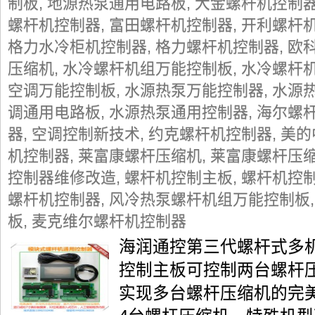
制板
,
地源热泵通用电路板
,
大金螺杆机控制
螺杆机控制器
,
富田螺杆机控制器
,
开利螺杆
格力水冷柜机控制器
,
格力螺杆机控制器
,
欧
压缩机
,
水冷螺杆机组万能控制板
,
水冷螺杆
空调万能控制板
,
水源热泵万能控制器
,
水源
调通用电路板
,
水源热泵通用控制器
,
海尔螺
器
,
空调控制新技术
,
约克螺杆机控制器
,
美的
机控制器
,
莱富康螺杆压缩机
,
莱富康螺杆压
控制器维修改造
,
螺杆机控制主板
,
螺杆机控
螺杆机控制器
,
风冷热泵螺杆机组万能控制板
板
,
麦克维尔螺杆机控制器
海润通控第三代螺杆式多
控制主板可控制两台螺杆
实现多台螺杆压缩机的完美