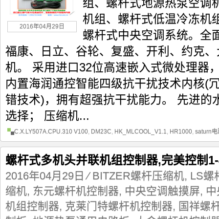
组、螺杆式地源热泵空调
机组、螺杆式低温冷冻机
2016年04月29日
螺杆式中央空调系统。全
福康、日立、谷轮、复盛、开利、约克、
机。 采用进口32位高速嵌入式微处理器
内置海润通控智能四级抗干扰技术内核(
错技术)，拥有超强抗干扰能力。 先进的
选择； 压缩机...
C.X.LY507A.CPU.310 V100
,
DM23C
,
HK_MLCOOL_V1.1
,
HR1000
,
saturn
螺杆式多机头并联机组控制器,完美控制1
2016年04月29日
⁄
BITZER螺杆压缩机
,
LS
缩机
,
东元螺杆机控制器
,
中央空调触摸屏
,
中
机组控制器
,
克莱门特螺杆机控制器
,
国祥螺