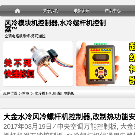
关于我们
最新资讯
产品中心
风冷模块机控制器,水冷螺杆机控制
器™
空调电路板维修-海润通控
详细内容
详
现在位置 ＞
首页
＞ 水冷螺杆机组通用电路板
大金水冷风冷螺杆机控制器,改制热功能
2017年03月19日
⁄
中央空调万能控制板
,
大金
变频多联空调室内机电子膨胀阀关
海润通控超级神器-电子膨胀阀