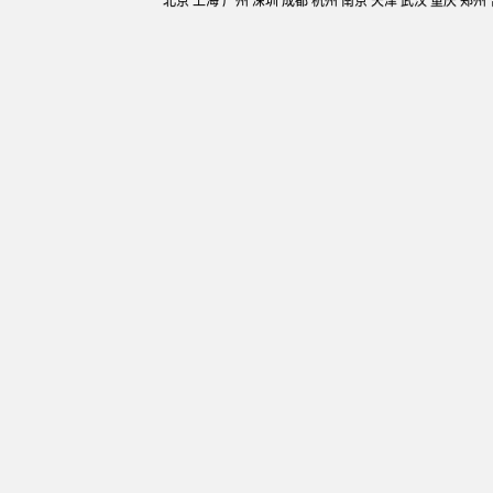
北京 上海 广州 深圳 成都 杭州 南京 天津 武汉 重庆 郑州