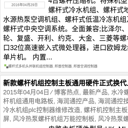
4台螺杆压缩机。特殊机
2016年04月29日
螺杆式冷水机组、螺杆式
水源热泵空调机组、螺杆式低温冷冻机组
螺杆式中央空调系统。全面兼容;比泽尔
轮、复盛、开利、约克、大金、三菱等螺
口32位高速嵌入式微处理器，进口欧姆
单片机。 内置...
螺杆式多机头并联机组控制器
,
邦普控制器
,
邦普空调控制器
新款螺杆机组控制主板通用硬件正式换代
2015年04月04日
⁄
博客热点
,
最新产品
,
水冷
杆机组通用电路板
,
海润通控产品
,
海润通控
冷水机组plc控制器维修改造
,
螺杆机控制主板
屏
,
风冷热泵螺杆机组万能控制板
,
风冷热泵