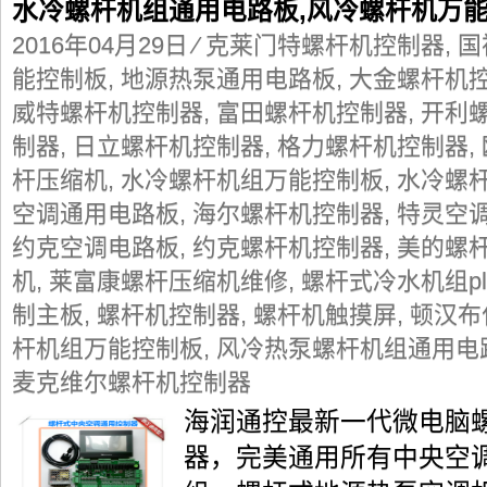
水冷螺杆机组通用电路板,风冷螺杆机万
2016年04月29日
⁄
克莱门特螺杆机控制器
,
国
能控制板
,
地源热泵通用电路板
,
大金螺杆机
威特螺杆机控制器
,
富田螺杆机控制器
,
开利
制器
,
日立螺杆机控制器
,
格力螺杆机控制器
,
杆压缩机
,
水冷螺杆机组万能控制板
,
水冷螺
空调通用电路板
,
海尔螺杆机控制器
,
特灵空
约克空调电路板
,
约克螺杆机控制器
,
美的螺
机
,
莱富康螺杆压缩机维修
,
螺杆式冷水机组p
制主板
,
螺杆机控制器
,
螺杆机触摸屏
,
顿汉布
杆机组万能控制板
,
风冷热泵螺杆机组通用电
麦克维尔螺杆机控制器
海润通控最新一代微电脑
器，完美通用所有中央空