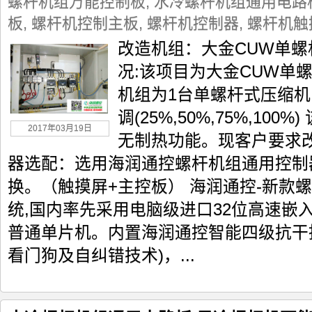
螺杆机组万能控制板
,
水冷螺杆机组通用电路
板
,
螺杆机控制主板
,
螺杆机控制器
,
螺杆机触
改造机组：大金CUW单螺
况:该项目为大金CUW单
机组为1台单螺杆式压缩
调(25%,50%,75%,10
2017年03月19日
无制热功能。现客户要求
器选配：选用海润通控螺杆机组通用控制
换。（触摸屏+主控板） 海润通控-新款
统,国内率先采用电脑级进口32位高速嵌
普通单片机。内置海润通控智能四级抗干
看门狗及自纠错技术)，...