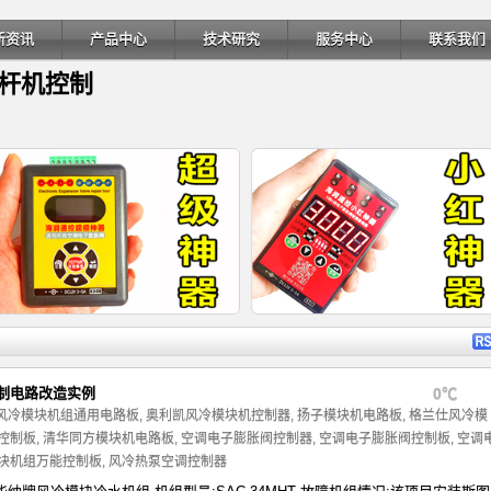
新资讯
产品中心
技术研究
服务中心
联系我们
螺杆机控制
详细内容
详细内
制电路改造实例
0℃
风冷模块机组通用电路板
,
奥利凯风冷模块机控制器
,
扬子模块机电路板
,
格兰仕风冷模
控制板
,
清华同方模块机电路板
,
空调电子膨胀阀控制器
,
空调电子膨胀阀控制板
,
空调
块机组万能控制板
,
风冷热泵空调控制器
海润通控超级神器-电子膨胀阀检测
电子膨胀阀修复器原理-空调电子膨