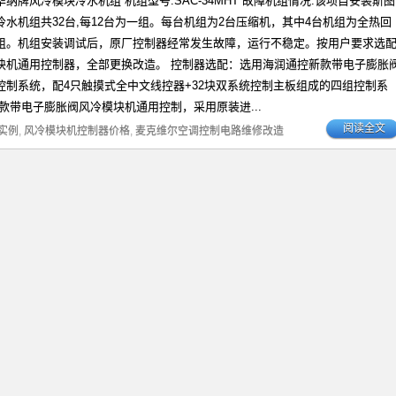
纳牌风冷模块冷水机组 机组型号:SAC-34MHT 故障机组情况:该项目安装斯图
水机组共32台,每12台为一组。每台机组为2台压缩机，其中4台机组为全热回
组。机组安装调试后，原厂控制器经常发生故障，运行不稳定。按用户要求选
块机通用控制器，全部更换改造。 控制器选配：选用海润通控新款带电子膨胀
控制系统，配4只触摸式全中文线控器+32块双系统控制主板组成的四组控制系
款带电子膨胀阀风冷模块机通用控制，采用原装进...
阅读全文
实例
,
风冷模块机控制器价格
,
麦克维尔空调控制电路维修改造