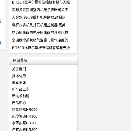
BITZER比泽尔螺杆压缩机有级与无级
变频多联空调室内机电子膨胀阀关不
配
大金水冷风冷螺杆机控制器,改制热
阀
螺杆式多机头并联机组控制器,完美
热力膨胀阀与电子膨胀阀的性能比较
空调制冷系统吸气温度与排气温度的
BITZER比泽尔螺杆压缩机有级与无级
网站导航
关于我们
技术优势
最新资讯
新产品上市
新技术前瞻
产品中心
热泵热水HR090
风冷管道HR100
水环热泵HR200
户式水机HR300