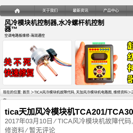
关于我们
最新资讯
产品中心
风冷模块机控制器,水冷螺杆机控制
器™
空调电路板维修-海润通控
详细内容
详
现在的位置:
首页
＞
TICA风冷模块机故障代码
,
天加风冷模块机电路图
,
维修资料
＞
文
tica天加风冷模块机TCA201/TC
2017年03月10日
⁄
TICA风冷模块机故障代码
变频多联空调室内机电子膨胀阀关
海润通控超级神器-电子膨胀阀
修资料
⁄
暂无评论