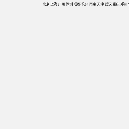
北京 上海 广州 深圳 成都 杭州 南京 天津 武汉 重庆 郑州