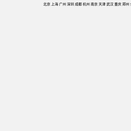
北京 上海 广州 深圳 成都 杭州 南京 天津 武汉 重庆 郑州