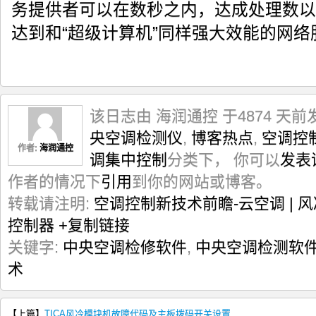
务提供者可以在数秒之内，达成处理数以
达到和“超级计算机”同样强大效能的网络
该日志由 海润通控 于4874 天前
央空调检测仪
,
博客热点
,
空调控
作者:
海润通控
调集中控制
分类下， 你可以
发表
作者的情况下
引用
到你的网站或博客。
转载请注明:
空调控制新技术前瞻-云空调 | 
控制器
+复制链接
关键字:
中央空调检修软件
,
中央空调检测软
术
【上篇】
TICA风冷模块机故障代码及主板拨码开关设置