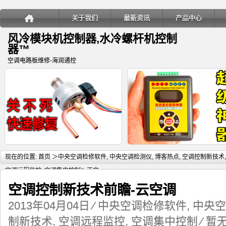
关于我们
最新资讯
产品中心
风冷模块机控制器,水冷螺杆机控制
器™
空调电路板维修-海润通控
详细内容
详
现在的位置:
首页
＞
中央空调检修软件
,
中央空调检测仪
,
博客热点
,
空调控制新技术
,
空调远程监控
,
空调集中控制
＞正文
空调控制新技术前瞻-云空调
2013年04月04日
⁄
中央空调检修软件
,
中央空
变频多联空调室内机电子膨胀阀关
海润通控超级神器-电子膨胀阀
制新技术
,
空调远程监控
,
空调集中控制
⁄
暂