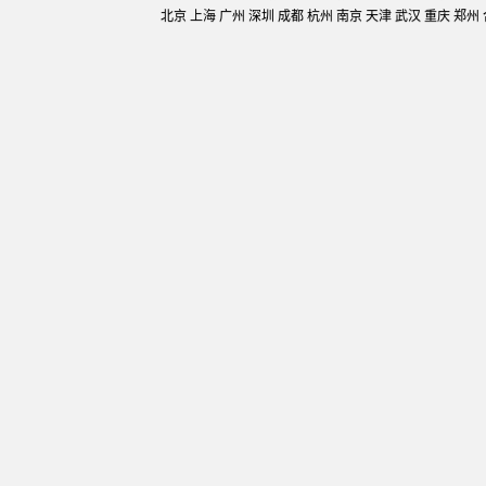
北京 上海 广州 深圳 成都 杭州 南京 天津 武汉 重庆 郑州