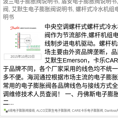
波兰电子膨胀阀说明书
,
盾安电子膨胀阀说明书
阀
,
艾默生电子膨胀阀说明书
,
螺杆式冷水机组
明书
中央空调螺杆式螺杆式冷水
阀作为节流部件,螺杆机组
线制步进电机驱动。螺杆机
场主要由外资品牌垄断，品牌
2015年10月23日
艾默生Emerson，卡乐CA
于品牌不同，各个厂家采用的线色均不统一
多不便。海润通控根据市场主流的电子膨胀
常用的电子膨胀阀各品牌线色与接线方式全
调维修技术人员查阅！ 一、丹佛斯电子膨
二...
4线电子膨胀阀接线
,
ALCO艾默生电子膨胀阀
,
CARE卡乐电子膨胀阀
,
Danfo