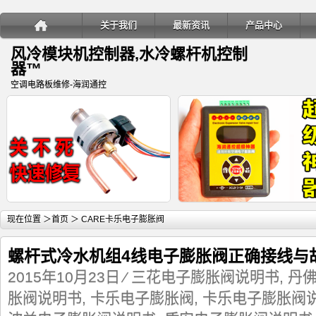
关于我们
最新资讯
产品中心
风冷模块机控制器,水冷螺杆机控制
器™
空调电路板维修-海润通控
详细内容
详
现在位置 ＞
首页
＞ CARE卡乐电子膨胀阀
螺杆式冷水机组4线电子膨胀阀正确接线与
2015年10月23日
⁄
三花电子膨胀阀说明书
,
丹
胀阀说明书
,
卡乐电子膨胀阀
,
卡乐电子膨胀阀
变频多联空调室内机电子膨胀阀关
海润通控超级神器-电子膨胀阀