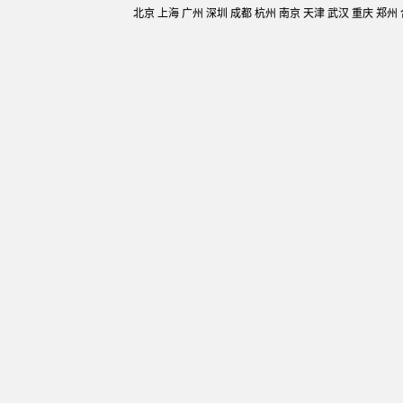
北京 上海 广州 深圳 成都 杭州 南京 天津 武汉 重庆 郑州