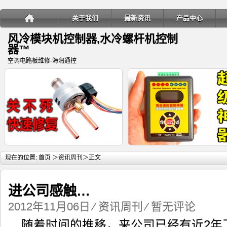
关于我们
最新资讯
产品中心
风冷模块机控制器,水冷螺杆机控制
器™
空调电路板维修-海润通控
详细内容
详
现在的位置:
首页
＞
资讯周刊
＞正文
进公司感触…
2012年11月06日
⁄
资讯周刊
⁄
暂无评论
变频多联空调室内机电子膨胀阀关
海润通控超级神器-电子膨胀阀
随着时间的推移，来公司已经有近2年